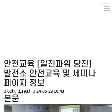
미디어 갤러리
HOME
미디어 갤러리
갤러리
안전교육
[일진파워 당진]
발전소 안전교육 및 세미나
페이지 정보
0건
2,193회
24-05-23 10:43
본문